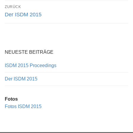
Beitrags-
ZURÜCK
Programm
Navigation
Vorheriger
Der ISDM 2015
Beitrag:
Teilnehmer
Lageplan
Kontakt
NEUESTE BEITRÄGE
EN
ISDM 2015 Proceedings
DE
Der ISDM 2015
WP 2FA User Profile
Fotos
Fotos ISDM 2015