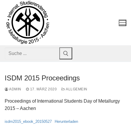
Zu
Inhalt
springen
Suche:
ISDM 2015 Proceedings
ADMIN
17. MÄRZ 2020
ALLGEMEIN
Proceedings of International Students Day of Metallurgy
2015 – Aachen
ISDM 2015
isdm2015_ebook_20150527
Herunterladen
Sponsoren