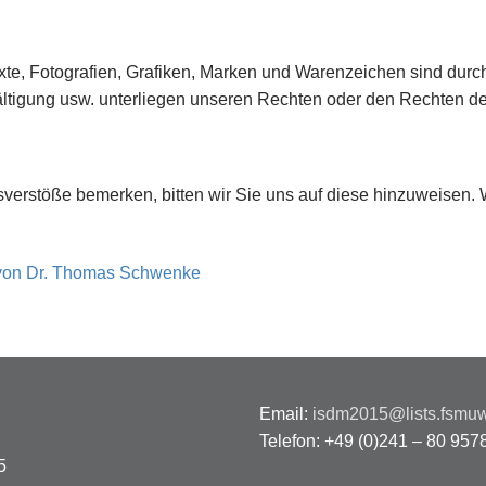
Texte, Fotografien, Grafiken, Marken und Warenzeichen sind durc
ältigung usw. unterliegen unseren Rechten oder den Rechten de
htsverstöße bemerken, bitten wir Sie uns auf diese hinzuweisen.
e von Dr. Thomas Schwenke
Email:
isdm2015@lists.fsmuw
Telefon: +49 (0)241 – 80 957
5