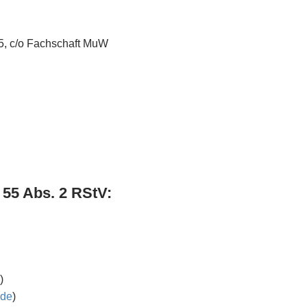
Programm
Teilnehmer
15, c/o Fachschaft MuW
Lageplan
Kontakt
EN
DE
WP 2FA User Profile
 55 Abs. 2 RStV:
)
.de
)