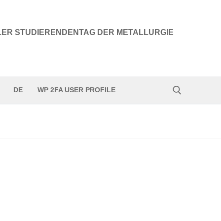
LER STUDIERENDENTAG DER METALLURGIE
N
DE
WP 2FA USER PROFILE
Suche: