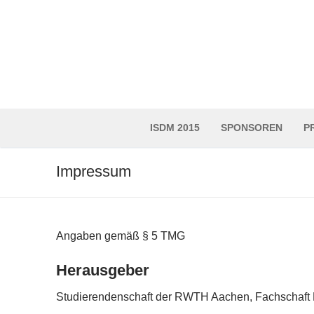
Zu
Inhalt
springen
ISDM 2015
SPONSOREN
P
Impressum
Angaben gemäß § 5 TMG
Herausgeber
Studierendenschaft der RWTH Aachen, Fachschaft M