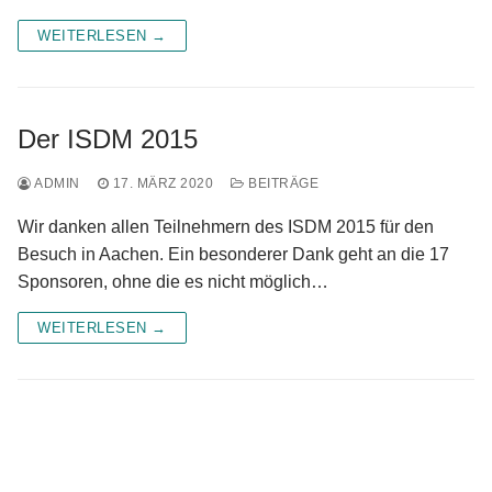
Programm
WEITERLESEN →
Teilnehmer
Lageplan
Der ISDM 2015
Kontakt
ADMIN
17. MÄRZ 2020
BEITRÄGE
EN
Wir danken allen Teilnehmern des ISDM 2015 für den
Besuch in Aachen. Ein besonderer Dank geht an die 17
DE
Sponsoren, ohne die es nicht möglich…
WP 2FA User Profile
WEITERLESEN →