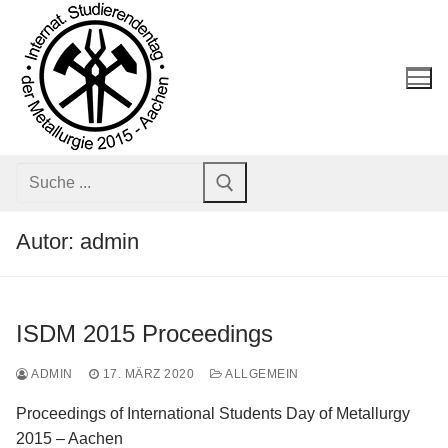
Zu
Inhalt
springen
Suche:
Autor:
admin
ISDM 2015 Proceedings
ADMIN
17. MÄRZ 2020
ALLGEMEIN
ISDM 2015
Proceedings of International Students Day of Metallurgy
Sponsoren
2015 – Aachen